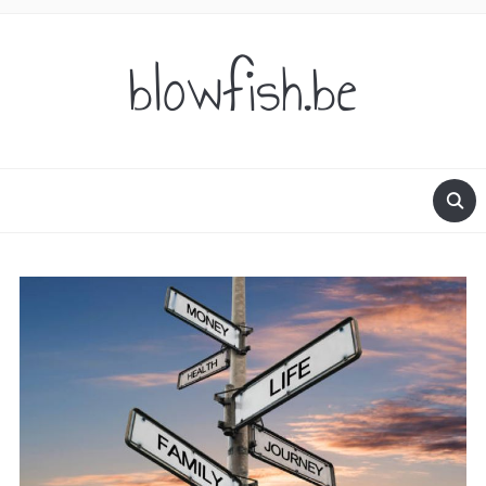
blowfish.be