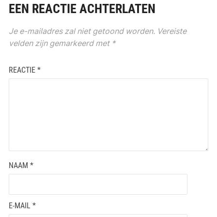
EEN REACTIE ACHTERLATEN
Je e-mailadres zal niet getoond worden.
Vereiste
velden zijn gemarkeerd met
*
REACTIE
*
NAAM
*
E-MAIL
*